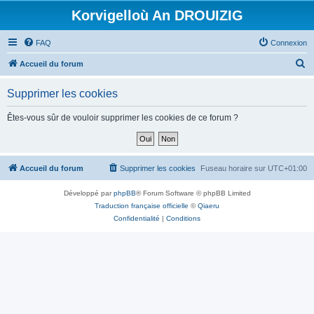
Korvigelloù An DROUIZIG
FAQ
Connexion
R
Accueil du forum
e
Supprimer les cookies
c
h
Êtes-vous sûr de vouloir supprimer les cookies de ce forum ?
e
r
c
Accueil du forum
Supprimer les cookies
Fuseau horaire sur
UTC+01:00
h
Développé par
phpBB
® Forum Software © phpBB Limited
e
Traduction française officielle
©
Qiaeru
r
Confidentialité
|
Conditions