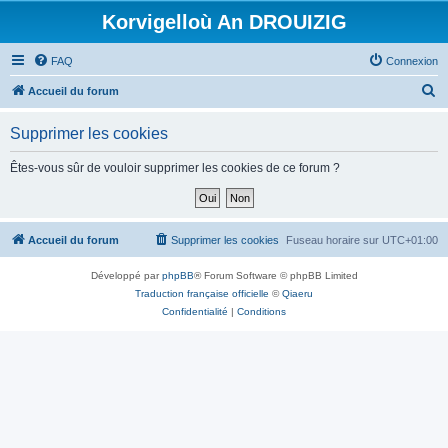
Korvigelloù An DROUIZIG
FAQ
Connexion
R
Accueil du forum
e
Supprimer les cookies
c
h
Êtes-vous sûr de vouloir supprimer les cookies de ce forum ?
e
r
c
Accueil du forum
Supprimer les cookies
Fuseau horaire sur
UTC+01:00
h
Développé par
phpBB
® Forum Software © phpBB Limited
e
Traduction française officielle
©
Qiaeru
r
Confidentialité
|
Conditions