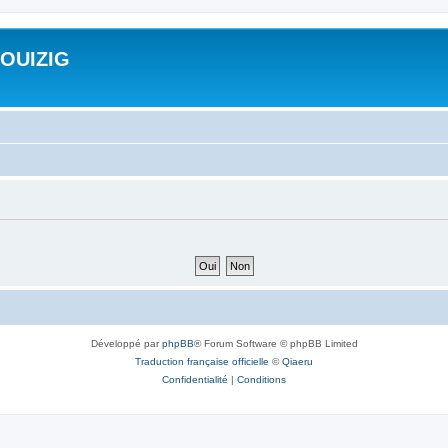
ROUIZIG
Développé par
phpBB
® Forum Software © phpBB Limited
Traduction française officielle
©
Qiaeru
Confidentialité
|
Conditions