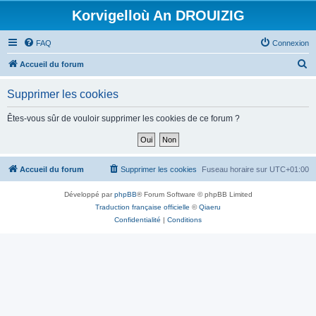
Korvigelloù An DROUIZIG
FAQ
Connexion
R
Accueil du forum
e
Supprimer les cookies
c
h
Êtes-vous sûr de vouloir supprimer les cookies de ce forum ?
e
r
c
Accueil du forum
Supprimer les cookies
Fuseau horaire sur
UTC+01:00
h
Développé par
phpBB
® Forum Software © phpBB Limited
e
Traduction française officielle
©
Qiaeru
r
Confidentialité
|
Conditions