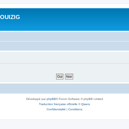
ROUIZIG
Développé par
phpBB
® Forum Software © phpBB Limited
Traduction française officielle
©
Qiaeru
Confidentialité
|
Conditions