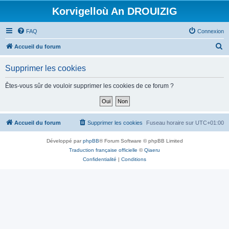
Korvigelloù An DROUIZIG
FAQ
Connexion
R
Accueil du forum
e
Supprimer les cookies
c
h
Êtes-vous sûr de vouloir supprimer les cookies de ce forum ?
e
r
c
Accueil du forum
Supprimer les cookies
Fuseau horaire sur
UTC+01:00
h
Développé par
phpBB
® Forum Software © phpBB Limited
e
Traduction française officielle
©
Qiaeru
r
Confidentialité
|
Conditions