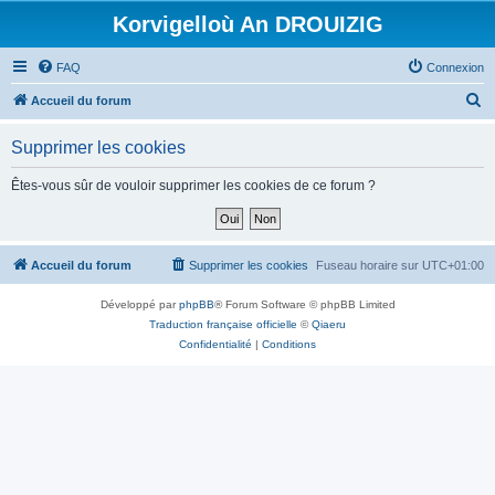
Korvigelloù An DROUIZIG
FAQ
Connexion
R
Accueil du forum
e
Supprimer les cookies
c
h
Êtes-vous sûr de vouloir supprimer les cookies de ce forum ?
e
r
c
Accueil du forum
Supprimer les cookies
Fuseau horaire sur
UTC+01:00
h
Développé par
phpBB
® Forum Software © phpBB Limited
e
Traduction française officielle
©
Qiaeru
r
Confidentialité
|
Conditions