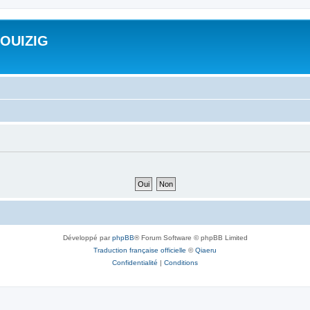
ROUIZIG
Développé par
phpBB
® Forum Software © phpBB Limited
Traduction française officielle
©
Qiaeru
Confidentialité
|
Conditions