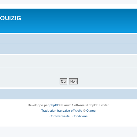
ROUIZIG
Développé par
phpBB
® Forum Software © phpBB Limited
Traduction française officielle
©
Qiaeru
Confidentialité
|
Conditions