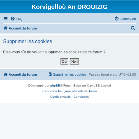
Korvigelloù An DROUIZIG
FAQ
Connexion
R
Accueil du forum
e
Supprimer les cookies
c
h
Êtes-vous sûr de vouloir supprimer les cookies de ce forum ?
e
r
c
Accueil du forum
Supprimer les cookies
Fuseau horaire sur
UTC+01:00
h
Développé par
phpBB
® Forum Software © phpBB Limited
e
Traduction française officielle
©
Qiaeru
r
Confidentialité
|
Conditions