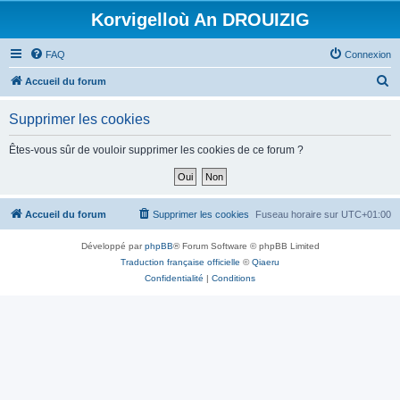
Korvigelloù An DROUIZIG
FAQ
Connexion
R
Accueil du forum
e
Supprimer les cookies
c
h
Êtes-vous sûr de vouloir supprimer les cookies de ce forum ?
e
r
c
Accueil du forum
Supprimer les cookies
Fuseau horaire sur
UTC+01:00
h
Développé par
phpBB
® Forum Software © phpBB Limited
e
Traduction française officielle
©
Qiaeru
r
Confidentialité
|
Conditions