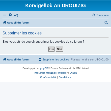
Korvigelloù An DROUIZIG
FAQ
Connexion
R
Accueil du forum
e
Supprimer les cookies
c
h
Êtes-vous sûr de vouloir supprimer les cookies de ce forum ?
e
r
c
Accueil du forum
Supprimer les cookies
Fuseau horaire sur
UTC+01:00
h
Développé par
phpBB
® Forum Software © phpBB Limited
e
Traduction française officielle
©
Qiaeru
r
Confidentialité
|
Conditions