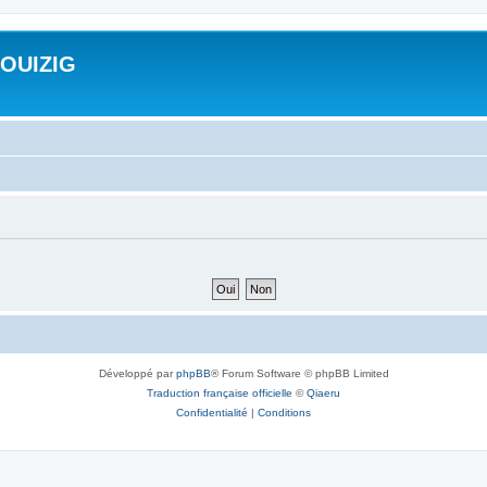
ROUIZIG
Développé par
phpBB
® Forum Software © phpBB Limited
Traduction française officielle
©
Qiaeru
Confidentialité
|
Conditions