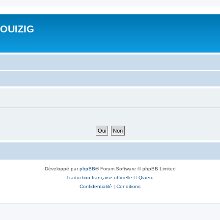
ROUIZIG
Développé par
phpBB
® Forum Software © phpBB Limited
Traduction française officielle
©
Qiaeru
Confidentialité
|
Conditions