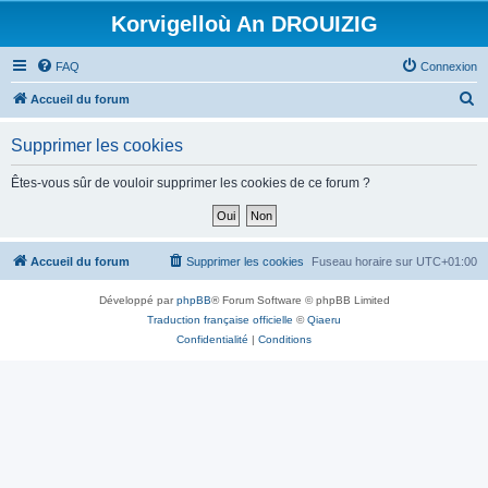
Korvigelloù An DROUIZIG
FAQ
Connexion
R
Accueil du forum
e
Supprimer les cookies
c
h
Êtes-vous sûr de vouloir supprimer les cookies de ce forum ?
e
r
c
Accueil du forum
Supprimer les cookies
Fuseau horaire sur
UTC+01:00
h
Développé par
phpBB
® Forum Software © phpBB Limited
e
Traduction française officielle
©
Qiaeru
r
Confidentialité
|
Conditions