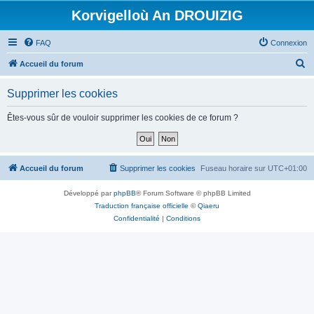
Korvigelloù An DROUIZIG
FAQ
Connexion
R
Accueil du forum
e
Supprimer les cookies
c
h
Êtes-vous sûr de vouloir supprimer les cookies de ce forum ?
e
r
c
Accueil du forum
Supprimer les cookies
Fuseau horaire sur
UTC+01:00
h
Développé par
phpBB
® Forum Software © phpBB Limited
e
Traduction française officielle
©
Qiaeru
r
Confidentialité
|
Conditions