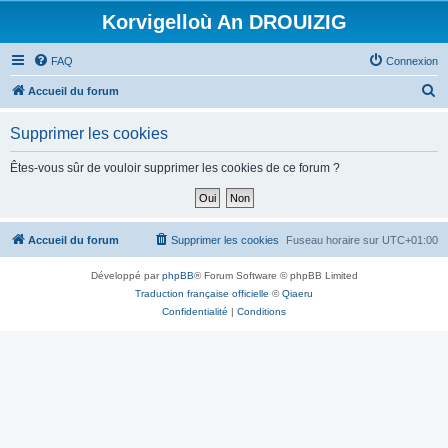
Korvigelloù An DROUIZIG
FAQ
Connexion
R
Accueil du forum
e
Supprimer les cookies
c
h
Êtes-vous sûr de vouloir supprimer les cookies de ce forum ?
e
r
c
Accueil du forum
Supprimer les cookies
Fuseau horaire sur
UTC+01:00
h
Développé par
phpBB
® Forum Software © phpBB Limited
e
Traduction française officielle
©
Qiaeru
r
Confidentialité
|
Conditions