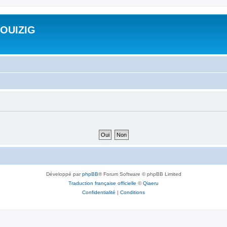
ROUIZIG
Développé par
phpBB
® Forum Software © phpBB Limited
Traduction française officielle
©
Qiaeru
Confidentialité
|
Conditions