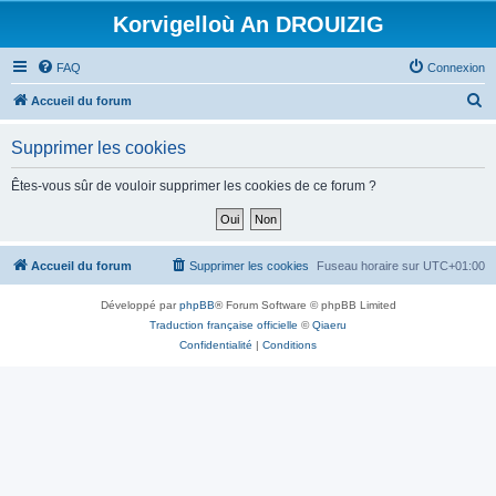
Korvigelloù An DROUIZIG
FAQ
Connexion
R
Accueil du forum
e
Supprimer les cookies
c
h
Êtes-vous sûr de vouloir supprimer les cookies de ce forum ?
e
r
c
Accueil du forum
Supprimer les cookies
Fuseau horaire sur
UTC+01:00
h
Développé par
phpBB
® Forum Software © phpBB Limited
e
Traduction française officielle
©
Qiaeru
r
Confidentialité
|
Conditions