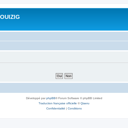
ROUIZIG
Développé par
phpBB
® Forum Software © phpBB Limited
Traduction française officielle
©
Qiaeru
Confidentialité
|
Conditions