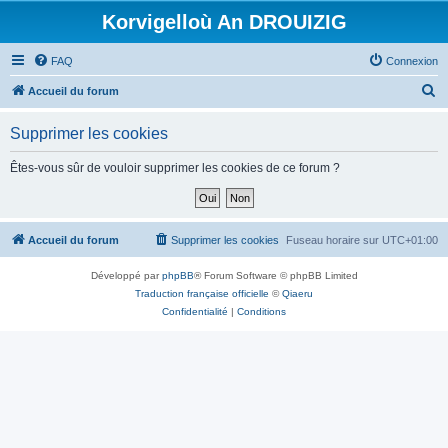
Korvigelloù An DROUIZIG
FAQ
Connexion
R
Accueil du forum
e
Supprimer les cookies
c
h
Êtes-vous sûr de vouloir supprimer les cookies de ce forum ?
e
r
c
Accueil du forum
Supprimer les cookies
Fuseau horaire sur
UTC+01:00
h
Développé par
phpBB
® Forum Software © phpBB Limited
e
Traduction française officielle
©
Qiaeru
r
Confidentialité
|
Conditions