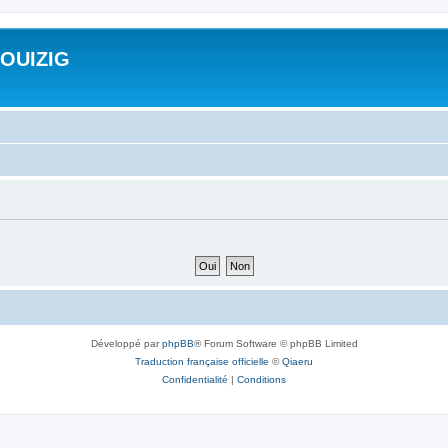
ROUIZIG
Développé par
phpBB
® Forum Software © phpBB Limited
Traduction française officielle
©
Qiaeru
Confidentialité
|
Conditions