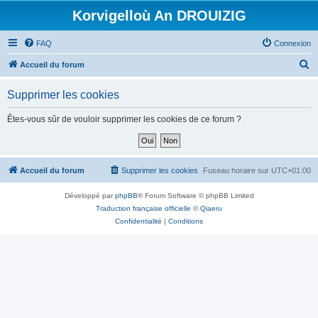
Korvigelloù An DROUIZIG
FAQ
Connexion
R
Accueil du forum
e
Supprimer les cookies
c
h
Êtes-vous sûr de vouloir supprimer les cookies de ce forum ?
e
r
c
Accueil du forum
Supprimer les cookies
Fuseau horaire sur
UTC+01:00
h
Développé par
phpBB
® Forum Software © phpBB Limited
e
Traduction française officielle
©
Qiaeru
r
Confidentialité
|
Conditions