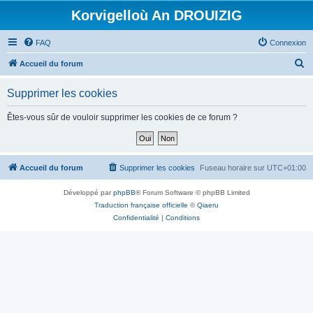
Korvigelloù An DROUIZIG
FAQ
Connexion
R
Accueil du forum
e
Supprimer les cookies
c
h
Êtes-vous sûr de vouloir supprimer les cookies de ce forum ?
e
r
c
Accueil du forum
Supprimer les cookies
Fuseau horaire sur
UTC+01:00
h
Développé par
phpBB
® Forum Software © phpBB Limited
e
Traduction française officielle
©
Qiaeru
r
Confidentialité
|
Conditions