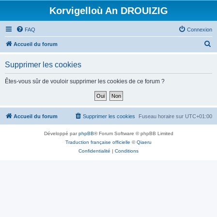
Korvigelloù An DROUIZIG
FAQ
Connexion
R
Accueil du forum
e
Supprimer les cookies
c
h
Êtes-vous sûr de vouloir supprimer les cookies de ce forum ?
e
r
c
Accueil du forum
Supprimer les cookies
Fuseau horaire sur
UTC+01:00
h
Développé par
phpBB
® Forum Software © phpBB Limited
e
Traduction française officielle
©
Qiaeru
r
Confidentialité
|
Conditions