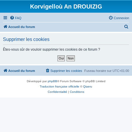
Korvigelloù An DROUIZIG
FAQ
Connexion
R
Accueil du forum
e
Supprimer les cookies
c
h
Êtes-vous sûr de vouloir supprimer les cookies de ce forum ?
e
r
c
Accueil du forum
Supprimer les cookies
Fuseau horaire sur
UTC+01:00
h
Développé par
phpBB
® Forum Software © phpBB Limited
e
Traduction française officielle
©
Qiaeru
r
Confidentialité
|
Conditions