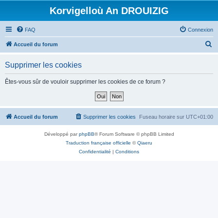
Korvigelloù An DROUIZIG
FAQ
Connexion
R
Accueil du forum
e
Supprimer les cookies
c
h
Êtes-vous sûr de vouloir supprimer les cookies de ce forum ?
e
r
c
Accueil du forum
Supprimer les cookies
Fuseau horaire sur
UTC+01:00
h
Développé par
phpBB
® Forum Software © phpBB Limited
e
Traduction française officielle
©
Qiaeru
r
Confidentialité
|
Conditions