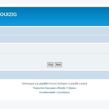
ROUIZIG
Développé par
phpBB
® Forum Software © phpBB Limited
Traduction française officielle
©
Qiaeru
Confidentialité
|
Conditions