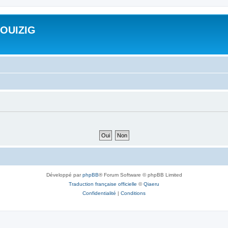
ROUIZIG
Développé par
phpBB
® Forum Software © phpBB Limited
Traduction française officielle
©
Qiaeru
Confidentialité
|
Conditions