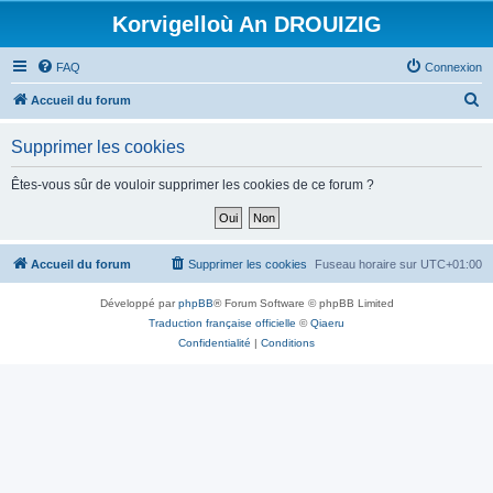
Korvigelloù An DROUIZIG
FAQ
Connexion
R
Accueil du forum
e
Supprimer les cookies
c
h
Êtes-vous sûr de vouloir supprimer les cookies de ce forum ?
e
r
c
Accueil du forum
Supprimer les cookies
Fuseau horaire sur
UTC+01:00
h
Développé par
phpBB
® Forum Software © phpBB Limited
e
Traduction française officielle
©
Qiaeru
r
Confidentialité
|
Conditions