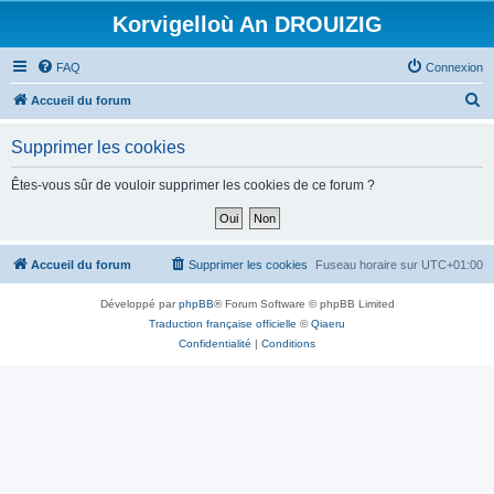
Korvigelloù An DROUIZIG
FAQ
Connexion
R
Accueil du forum
e
Supprimer les cookies
c
h
Êtes-vous sûr de vouloir supprimer les cookies de ce forum ?
e
r
c
Accueil du forum
Supprimer les cookies
Fuseau horaire sur
UTC+01:00
h
Développé par
phpBB
® Forum Software © phpBB Limited
e
Traduction française officielle
©
Qiaeru
r
Confidentialité
|
Conditions