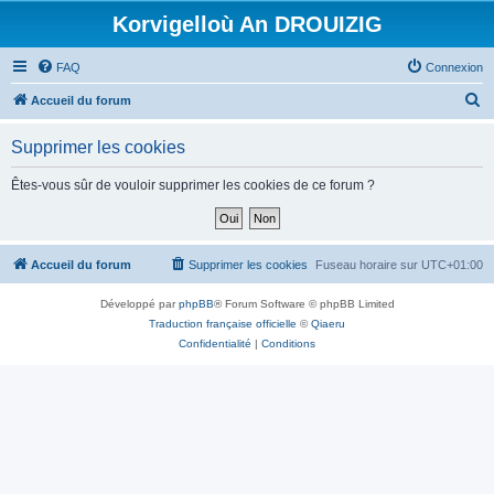
Korvigelloù An DROUIZIG
FAQ
Connexion
R
Accueil du forum
e
Supprimer les cookies
c
h
Êtes-vous sûr de vouloir supprimer les cookies de ce forum ?
e
r
c
Accueil du forum
Supprimer les cookies
Fuseau horaire sur
UTC+01:00
h
Développé par
phpBB
® Forum Software © phpBB Limited
e
Traduction française officielle
©
Qiaeru
r
Confidentialité
|
Conditions