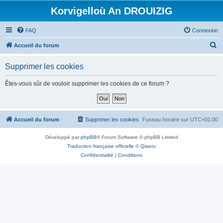
Korvigelloù An DROUIZIG
FAQ
Connexion
R
Accueil du forum
e
Supprimer les cookies
c
h
Êtes-vous sûr de vouloir supprimer les cookies de ce forum ?
e
r
c
Accueil du forum
Supprimer les cookies
Fuseau horaire sur
UTC+01:00
h
Développé par
phpBB
® Forum Software © phpBB Limited
e
Traduction française officielle
©
Qiaeru
r
Confidentialité
|
Conditions