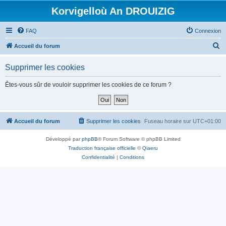
Korvigelloù An DROUIZIG
FAQ
Connexion
R
Accueil du forum
e
Supprimer les cookies
c
h
Êtes-vous sûr de vouloir supprimer les cookies de ce forum ?
e
r
c
Accueil du forum
Supprimer les cookies
Fuseau horaire sur
UTC+01:00
h
Développé par
phpBB
® Forum Software © phpBB Limited
e
Traduction française officielle
©
Qiaeru
r
Confidentialité
|
Conditions