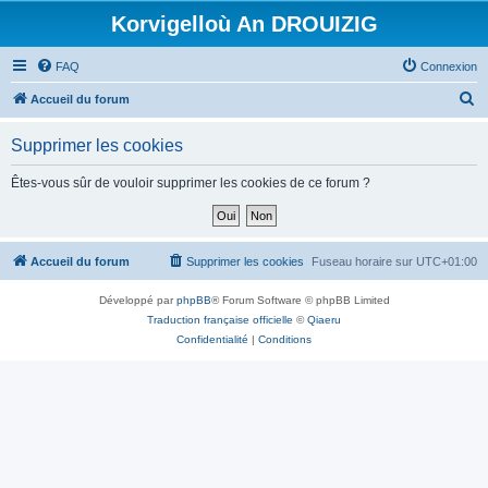
Korvigelloù An DROUIZIG
FAQ
Connexion
R
Accueil du forum
e
Supprimer les cookies
c
h
Êtes-vous sûr de vouloir supprimer les cookies de ce forum ?
e
r
c
Accueil du forum
Supprimer les cookies
Fuseau horaire sur
UTC+01:00
h
Développé par
phpBB
® Forum Software © phpBB Limited
e
Traduction française officielle
©
Qiaeru
r
Confidentialité
|
Conditions