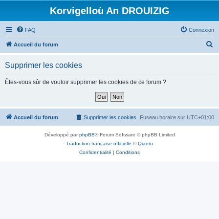
Korvigelloù An DROUIZIG
FAQ
Connexion
R
Accueil du forum
e
Supprimer les cookies
c
h
Êtes-vous sûr de vouloir supprimer les cookies de ce forum ?
e
r
c
Accueil du forum
Supprimer les cookies
Fuseau horaire sur
UTC+01:00
h
Développé par
phpBB
® Forum Software © phpBB Limited
e
Traduction française officielle
©
Qiaeru
r
Confidentialité
|
Conditions