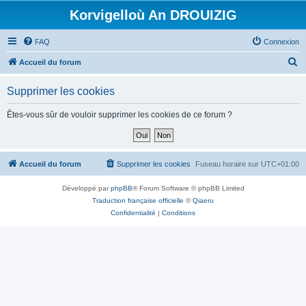
Korvigelloù An DROUIZIG
FAQ
Connexion
R
Accueil du forum
e
Supprimer les cookies
c
h
Êtes-vous sûr de vouloir supprimer les cookies de ce forum ?
e
r
c
Accueil du forum
Supprimer les cookies
Fuseau horaire sur
UTC+01:00
h
Développé par
phpBB
® Forum Software © phpBB Limited
e
Traduction française officielle
©
Qiaeru
r
Confidentialité
|
Conditions