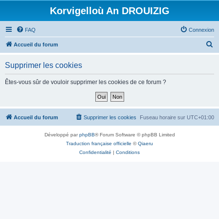
Korvigelloù An DROUIZIG
FAQ
Connexion
R
Accueil du forum
e
Supprimer les cookies
c
h
Êtes-vous sûr de vouloir supprimer les cookies de ce forum ?
e
r
c
Accueil du forum
Supprimer les cookies
Fuseau horaire sur
UTC+01:00
h
Développé par
phpBB
® Forum Software © phpBB Limited
e
Traduction française officielle
©
Qiaeru
r
Confidentialité
|
Conditions