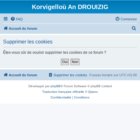
Korvigelloù An DROUIZIG
FAQ
Connexion
R
Accueil du forum
e
Supprimer les cookies
c
h
Êtes-vous sûr de vouloir supprimer les cookies de ce forum ?
e
r
c
Accueil du forum
Supprimer les cookies
Fuseau horaire sur
UTC+01:00
h
Développé par
phpBB
® Forum Software © phpBB Limited
e
Traduction française officielle
©
Qiaeru
r
Confidentialité
|
Conditions