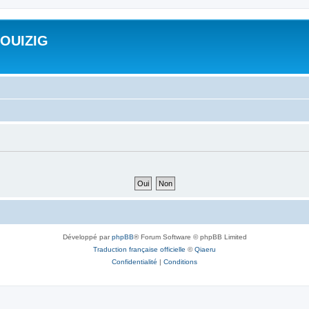
ROUIZIG
Développé par
phpBB
® Forum Software © phpBB Limited
Traduction française officielle
©
Qiaeru
Confidentialité
|
Conditions