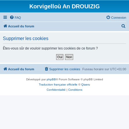
Korvigelloù An DROUIZIG
FAQ
Connexion
R
Accueil du forum
e
Supprimer les cookies
c
h
Êtes-vous sûr de vouloir supprimer les cookies de ce forum ?
e
r
c
Accueil du forum
Supprimer les cookies
Fuseau horaire sur
UTC+01:00
h
Développé par
phpBB
® Forum Software © phpBB Limited
e
Traduction française officielle
©
Qiaeru
r
Confidentialité
|
Conditions