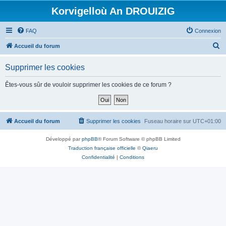
Korvigelloù An DROUIZIG
FAQ
Connexion
R
Accueil du forum
e
Supprimer les cookies
c
h
Êtes-vous sûr de vouloir supprimer les cookies de ce forum ?
e
r
c
Accueil du forum
Supprimer les cookies
Fuseau horaire sur
UTC+01:00
h
Développé par
phpBB
® Forum Software © phpBB Limited
e
Traduction française officielle
©
Qiaeru
r
Confidentialité
|
Conditions