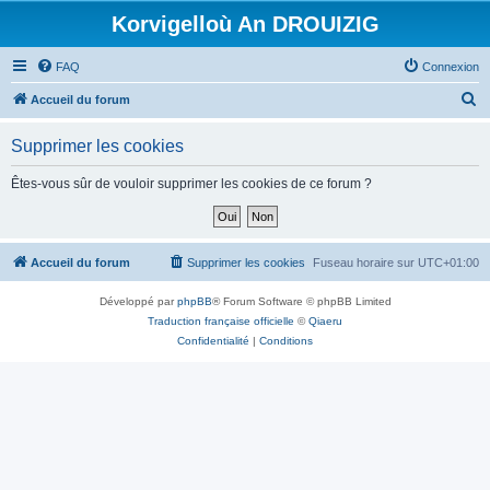
Korvigelloù An DROUIZIG
FAQ
Connexion
R
Accueil du forum
e
Supprimer les cookies
c
h
Êtes-vous sûr de vouloir supprimer les cookies de ce forum ?
e
r
c
Accueil du forum
Supprimer les cookies
Fuseau horaire sur
UTC+01:00
h
Développé par
phpBB
® Forum Software © phpBB Limited
e
Traduction française officielle
©
Qiaeru
r
Confidentialité
|
Conditions