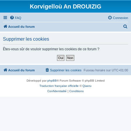
Korvigelloù An DROUIZIG
FAQ
Connexion
R
Accueil du forum
e
Supprimer les cookies
c
h
Êtes-vous sûr de vouloir supprimer les cookies de ce forum ?
e
r
c
Accueil du forum
Supprimer les cookies
Fuseau horaire sur
UTC+01:00
h
Développé par
phpBB
® Forum Software © phpBB Limited
e
Traduction française officielle
©
Qiaeru
r
Confidentialité
|
Conditions