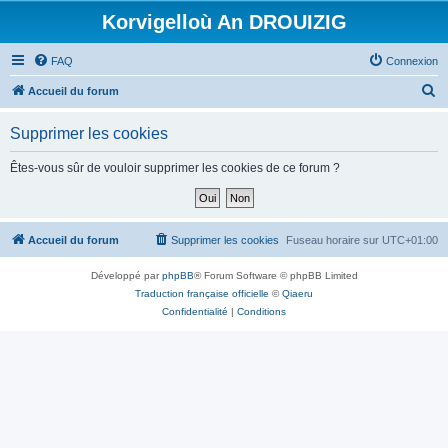
Korvigelloù An DROUIZIG
FAQ
Connexion
R
Accueil du forum
e
Supprimer les cookies
c
h
Êtes-vous sûr de vouloir supprimer les cookies de ce forum ?
e
r
c
Accueil du forum
Supprimer les cookies
Fuseau horaire sur
UTC+01:00
h
Développé par
phpBB
® Forum Software © phpBB Limited
e
Traduction française officielle
©
Qiaeru
r
Confidentialité
|
Conditions