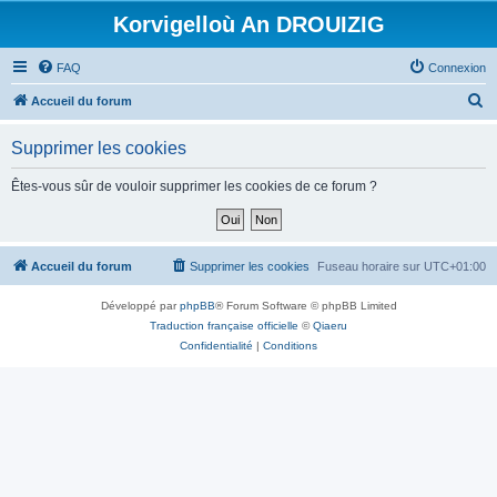
Korvigelloù An DROUIZIG
FAQ
Connexion
R
Accueil du forum
e
Supprimer les cookies
c
h
Êtes-vous sûr de vouloir supprimer les cookies de ce forum ?
e
r
c
Accueil du forum
Supprimer les cookies
Fuseau horaire sur
UTC+01:00
h
Développé par
phpBB
® Forum Software © phpBB Limited
e
Traduction française officielle
©
Qiaeru
r
Confidentialité
|
Conditions