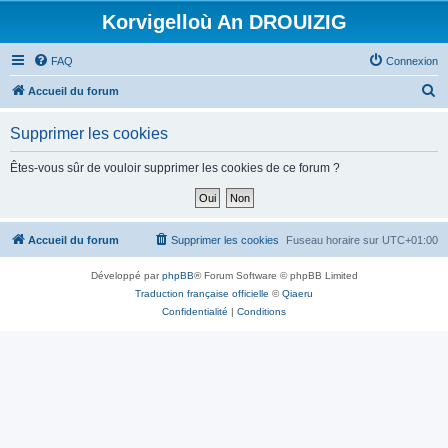
Korvigelloù An DROUIZIG
FAQ
Connexion
R
Accueil du forum
e
Supprimer les cookies
c
h
Êtes-vous sûr de vouloir supprimer les cookies de ce forum ?
e
r
c
Accueil du forum
Supprimer les cookies
Fuseau horaire sur
UTC+01:00
h
Développé par
phpBB
® Forum Software © phpBB Limited
e
Traduction française officielle
©
Qiaeru
r
Confidentialité
|
Conditions