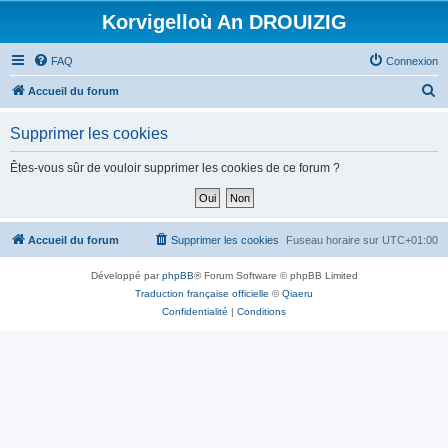
Korvigelloù An DROUIZIG
FAQ
Connexion
R
Accueil du forum
e
Supprimer les cookies
c
h
Êtes-vous sûr de vouloir supprimer les cookies de ce forum ?
e
r
c
Accueil du forum
Supprimer les cookies
Fuseau horaire sur
UTC+01:00
h
Développé par
phpBB
® Forum Software © phpBB Limited
e
Traduction française officielle
©
Qiaeru
r
Confidentialité
|
Conditions