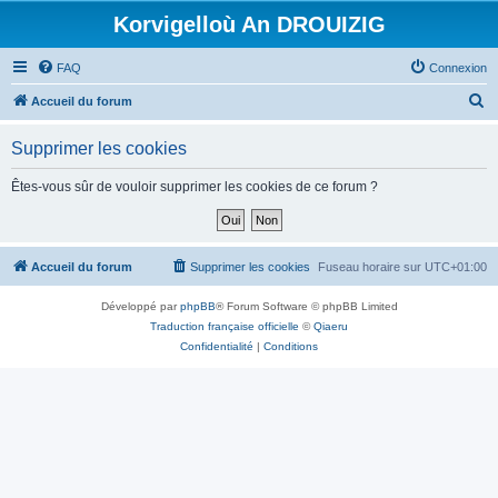
Korvigelloù An DROUIZIG
FAQ
Connexion
R
Accueil du forum
e
Supprimer les cookies
c
h
Êtes-vous sûr de vouloir supprimer les cookies de ce forum ?
e
r
c
Accueil du forum
Supprimer les cookies
Fuseau horaire sur
UTC+01:00
h
Développé par
phpBB
® Forum Software © phpBB Limited
e
Traduction française officielle
©
Qiaeru
r
Confidentialité
|
Conditions