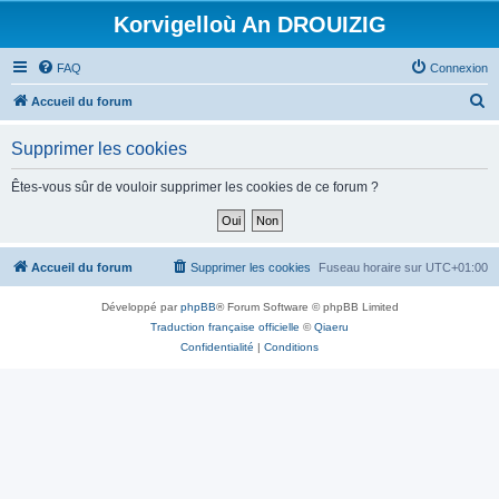
Korvigelloù An DROUIZIG
FAQ
Connexion
R
Accueil du forum
e
Supprimer les cookies
c
h
Êtes-vous sûr de vouloir supprimer les cookies de ce forum ?
e
r
c
Accueil du forum
Supprimer les cookies
Fuseau horaire sur
UTC+01:00
h
Développé par
phpBB
® Forum Software © phpBB Limited
e
Traduction française officielle
©
Qiaeru
r
Confidentialité
|
Conditions